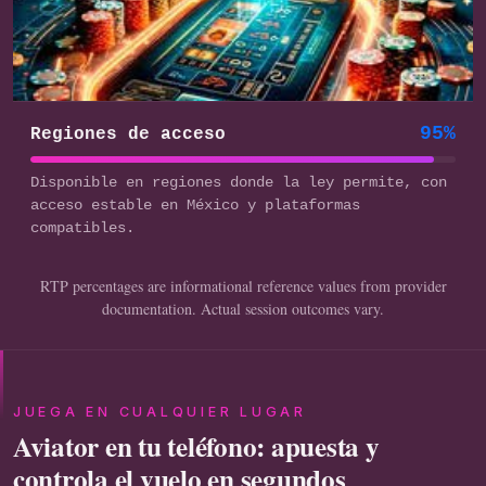
95%
Regiones de acceso
Disponible en regiones donde la ley permite, con
acceso estable en México y plataformas
compatibles.
RTP percentages are informational reference values from provider
documentation. Actual session outcomes vary.
JUEGA EN CUALQUIER LUGAR
Aviator en tu teléfono: apuesta y
controla el vuelo en segundos