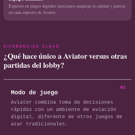
Expertos en juegos digitales mexicanos aseguran la calidad y justicia
en cada aspectro de Aviator.
DIFERENCIAS CLAVE
¿Qué hace único a Aviator versus otras
partidas del lobby?
01
Modo de juego
Aviator combina toma de decisiones
rápidas con un ambiente de aviación
digital, diferente de otros juegos de
azar tradicionales.