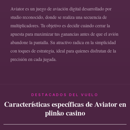
Aviator es un juego de aviación digital desarrollado por
studio reconocido, donde se realiza una secuencia de
multiplicadores. Tu objetivo es decidir cuándo cerrar la
apuesta para maximizar tus ganancias antes de que el avión
abandone la pantalla. Su atractivo radica en la simplicidad
con toques de estrategia, ideal para quienes disfrutan de la
precisión en cada jugada.
DESTACADOS DEL VUELO
Características específicas de Aviator en
plinko casino