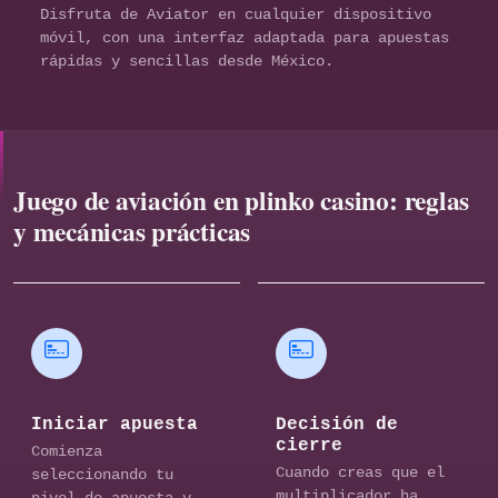
Disfruta de Aviator en cualquier dispositivo
móvil, con una interfaz adaptada para apuestas
rápidas y sencillas desde México.
Juego de aviación en plinko casino: reglas
y mecánicas prácticas
Iniciar apuesta
Decisión de
cierre
Comienza
Cuando creas que el
seleccionando tu
multiplicador ha
nivel de apuesta y