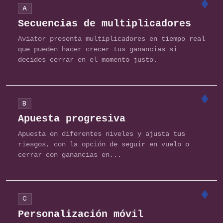
A
Secuencias de multiplicadores
Aviator presenta multiplicadores en tiempo real
que pueden hacer crecer tus ganancias si
decides cerrar en el momento justo.
B
Apuesta progresiva
Apuesta en diferentes niveles y ajusta tus
riesgos, con la opción de seguir en vuelo o
cerrar con ganancias en...
C
Personalización móvil