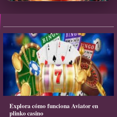
Explora cómo funciona Aviator en
plinko casino