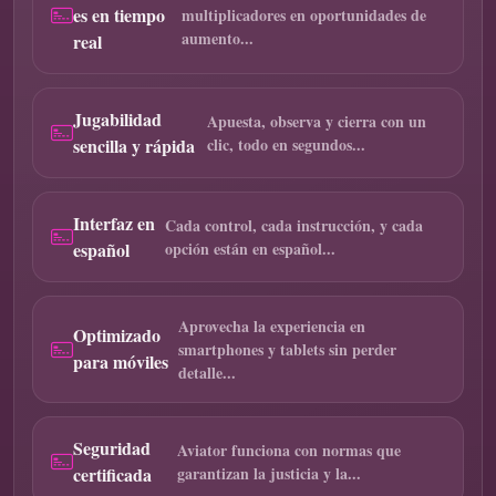
es en tiempo
multiplicadores en oportunidades de
aumento...
real
Jugabilidad
Apuesta, observa y cierra con un
sencilla y rápida
clic, todo en segundos...
Interfaz en
Cada control, cada instrucción, y cada
español
opción están en español...
Aprovecha la experiencia en
Optimizado
smartphones y tablets sin perder
para móviles
detalle...
Seguridad
Aviator funciona con normas que
certificada
garantizan la justicia y la...