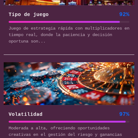
92%
Tipo de juego
Juego de estrategia rápida con multiplicadores en
tiempo real, donde la paciencia y decisión
oportuna son...
97%
Volatilidad
Moderada a alta, ofreciendo oportunidades
creativas en el gestión del riesgo y ganancias