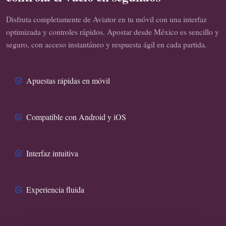
Disfruta completamente de Aviator en tu móvil con una interfaz
optimizada y controles rápidos. Apostar desde México es sencillo y
seguro, con acceso instantáneo y respuesta ágil en cada partida.
Apuestas rápidas en móvil
Compatible con Android y iOS
Interfaz intuitiva
Experiencia fluida