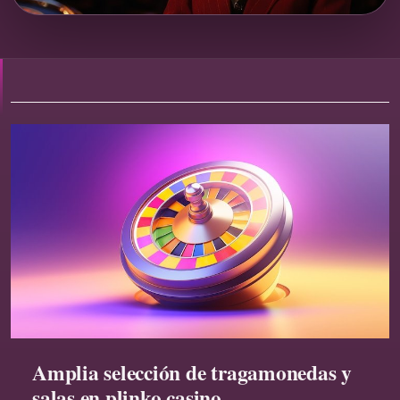
Amplia selección de tragamonedas y
salas en plinko casino