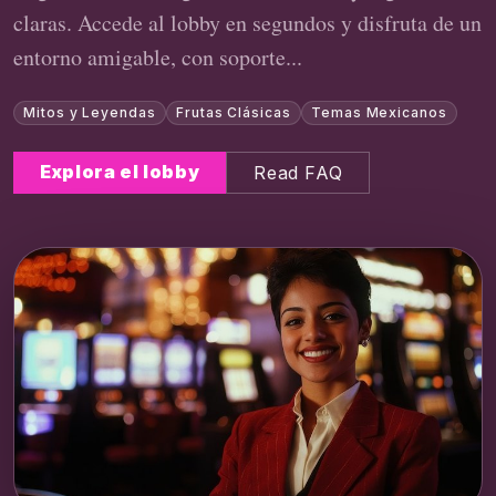
claras. Accede al lobby en segundos y disfruta de un
entorno amigable, con soporte...
Mitos y Leyendas
Frutas Clásicas
Temas Mexicanos
Explora el lobby
Read FAQ