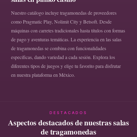
Nuestro catálogo incluye tragamonedas de proveedores
como Pragmatic Play, Nolimit City y Betsoft. Desde
máquinas con carretes tradicionales hasta títulos con formas
de pago y aventuras temáticas. La experiencia en las salas
de tragamonedas se combina con funcionalidades
específicas, dando variedad a cada sesión. Explora los
diferentes tipos de juegos y elige tu favorito para disfrutar
en nuestra plataforma en México.
DESTACADOS
Aspectos destacados de nuestras salas
de tragamonedas