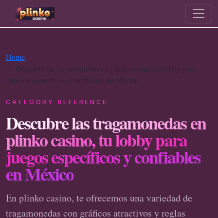
plinko casino
Home
Descubre las tragamonedas en plinko casino, tu lobby para
juegos específicos y confiables en México
CATEGORY REFERENCE
Descubre las tragamonedas en
plinko casino, tu lobby para
juegos específicos y confiables
en México
En plinko casino, te ofrecemos una variedad de
tragamonedas con gráficos atractivos y reglas