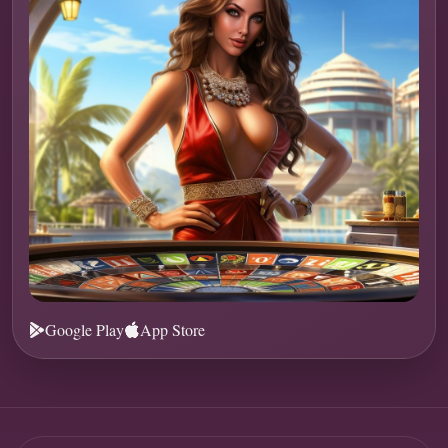
Google Play
App Store