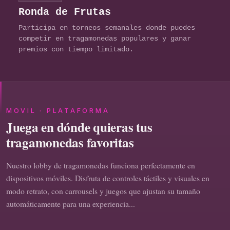
Ronda de Frutas
Participa en torneos semanales donde puedes
competir en tragamonedas populares y ganar
premios con tiempo limitado.
MOVIL · PLATAFORMA
Juega en dónde quieras tus
tragamonedas favoritas
Nuestro lobby de tragamonedas funciona perfectamente en
dispositivos móviles. Disfruta de controles táctiles y visuales en
modo retrato, con carrousels y juegos que ajustan su tamaño
automáticamente para una experiencia...